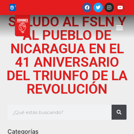
SALUDO AL FSLN Y
AL PUEBLO DE
NICARAGUA EN EL
41 ANIVERSARIO
DEL TRIUNFO DE LA
REVOLUCIÓN
Categorías