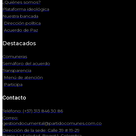
¿Quiénes somos?
Plataforma ideológica
Nuestra bancada
Dirección política
Acuerdo de Paz
Destacados
Comuneras
Semáforo del acuerdo
Transparencia
Menú de atención
Participa
Contacto
Teléfono: (+57) 313 846 30 86
Correo:
gestiondocumental@partidocomunes.com.co
Dirección de la sede: Calle 39 # 19-29
Barrio La Soledad, Bogotá, Colombia