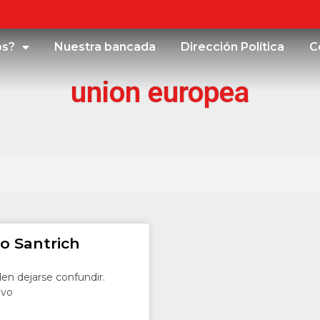
os?
Nuestra bancada
Dirección Política
C
union europea
o Santrich
den dejarse confundir.
evo