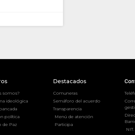
ros
Destacados
Con
s somos?
Comuneras
Teléf
ma ideológica
Semáforo del acuerdo
Corr
gest
 bancada
Transparencia
Direc
n política
Menú de atención
Barr
 de Paz
Participa
NIT.