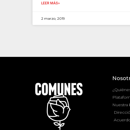
LEER MÁS»
2 marzo, 2019
Nosot
¿Quiéne
Platafor
Nuestra
Direcció
Acuerdo