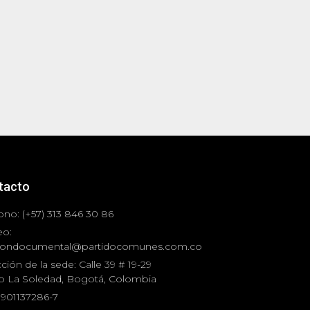
tacto
ono: (+57) 313 846 30 86
eo:
iondocumental@partidocomunes.com.co
ción de la sede: Calle 39 # 19-29
io La Soledad, Bogotá, Colombia
 901137286-7