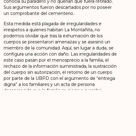
conocía su paradero y no querían que fuera retirado.
Sus argumentos fueron descartados por no poseer
un comprobante del cementerio.
Esta medida está plagada de irregularidades e
irrespetos a quienes habitan La Montañita, no
podemos olvidar que tras la exhumación de los
cuerpos se presentaron amenazas y se asesinó un
miembro de la comunidad. Aquí, sin lugar a duda, se
configura una acción con daño. Las irregularidades de
este caso pasan por el menosprecio a la familia, el
rechazo de la información suministrada, la sustracción
del cuerpo sin autorización, el retorno de un cuerpo
por parte de la UBPD con el argumento de “entrega
digna” a los familiares y un acta de persona
desaparecida que la familia se niega a suscribir.
Familiares y el equipo de defensa rechazan el trato
dado a este caso e insisten en que el cuerpo de
Nilson Fierro nunca estuvo desaparecido, no está
reportado en esa condición y la decisión unilateral de
las instituciones (JEP y UBPD) de exhumarlo
obedece a un informe sesgado y que presenta el