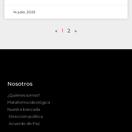
14 julio, 2023
«
1
2
»
Nosotros
¿Quiénes somos?
Plataforma ideológica
Nuestra bancada
Dirección política
Acuerdo de Paz