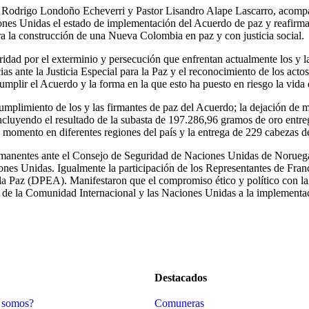
paz Rodrigo Londoño Echeverri y Pastor Lisandro Alape Lascarro, acomp
ones Unidas el estado de implementación del Acuerdo de paz y reafirma
a la construcción de una Nueva Colombia en paz y con justicia social.
idad por el exterminio y persecución que enfrentan actualmente los y l
as ante la Justicia Especial para la Paz y el reconocimiento de los acto
umplir el Acuerdo y la forma en la que esto ha puesto en riesgo la vida 
mplimiento de los y las firmantes de paz del Acuerdo; la dejación de 
luyendo el resultado de la subasta de 197.286,96 gramos de oro entreg
l momento en diferentes regiones del país y la entrega de 229 cabezas 
rmanentes ante el Consejo de Seguridad de Naciones Unidas de Noruega
nes Unidas. Igualmente la participación de los Representantes de Fran
la Paz (DPEA). Manifestaron que el compromiso ético y político con la
e la Comunidad Internacional y las Naciones Unidas a la implementac
Destacados
 somos?
Comuneras