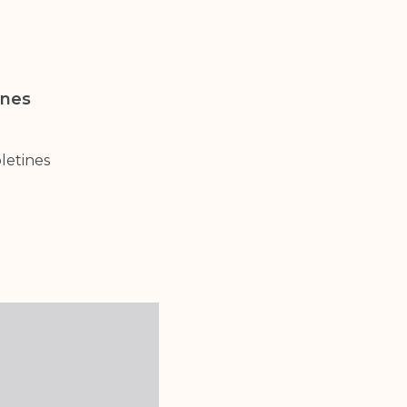
unes
letines