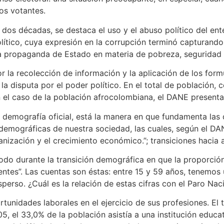
os votantes.
s dos décadas, se destaca el uso y el abuso político del en
 político, cuya expresión en la corrupción terminó capturan
 la propaganda de Estado en materia de pobreza, seguridad
la recolección de información y la aplicación de los formu
 disputa por el poder político. En el total de población, co
 el caso de la población afrocolombiana, el DANE present
demografía oficial, está la manera en que fundamenta las d
 demográficas de nuestra sociedad, las cuales, según el D
anización y el crecimiento económico.”; transiciones hacia
íodo durante la transición demográfica en que la proporció
tes”. Las cuentas son éstas: entre 15 y 59 años, tenemos 
perso. ¿Cuál es la relación de estas cifras con el Paro Nac
portunidades laborales en el ejercicio de sus profesiones. E
, el 33,0% de la población asistía a una institución educ