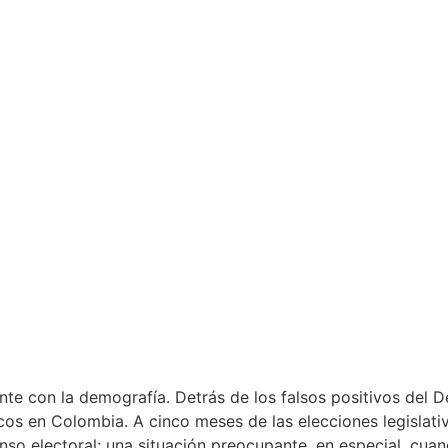
e con la demografía. Detrás de los falsos positivos del D
icos en Colombia. A cinco meses de las elecciones legisla
censo electoral: una situación preocupante, en especial, c