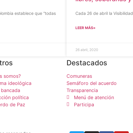
Colombia establece que “todas
Cada 26 de abril la Visibilid
LEER MÁS»
26 abril, 2020
tros
Destacados
es somos?
Comuneras
rma ideológica
Semáforo del acuerdo
 bancada
Transparencia
cción política
Menú de atención
rdo de Paz
Participa