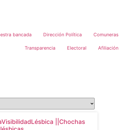
estra bancada
Dirección Política
Comuneras
Transparencia
Electoral
Afiliación
aVisibilidadLésbica ||Chochas
 lésbicas