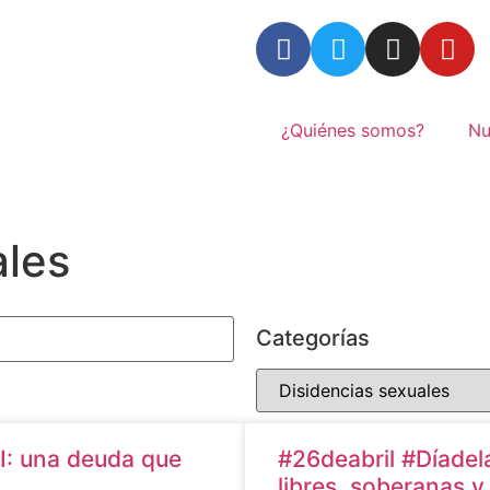
¿Quiénes somos?
Nu
ales
Categorías
TI: una deuda que
#26deabril #Díadel
libres, soberanas y