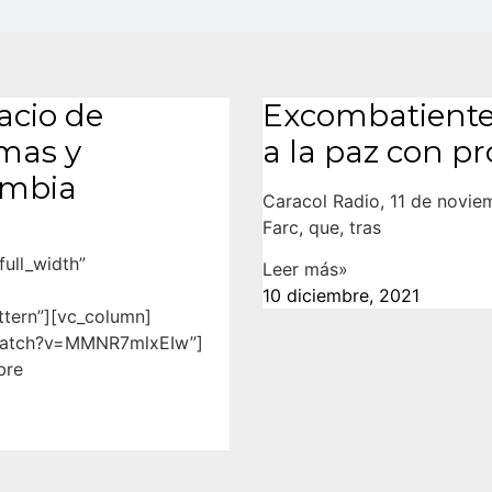
acio de
Excombatiente
imas y
a la paz con p
ombia
Caracol Radio, 11 de novi
Farc, que, tras
ull_width”
Leer más»
10 diciembre, 2021
tern”][vc_column]
/watch?v=MMNR7mlxEIw”]
bre