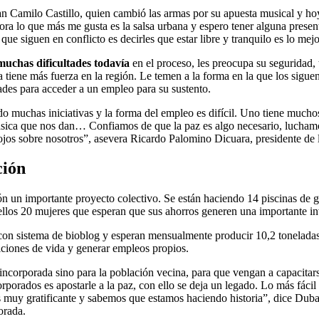
n Camilo Castillo, quien cambió las armas por su apuesta musical y hoy
ora lo que más me gusta es la salsa urbana y espero tener alguna presen
 que siguen en conflicto es decirles que estar libre y tranquilo es lo me
uchas dificultades todavía
en el proceso, les preocupa su seguridad, 
 tiene más fuerza en la región. Le temen a la forma en la que los sigu
tades para acceder a un empleo para su sustento.
o muchas iniciativas y la forma del empleo es difícil. Uno tiene mucho
básica que nos dan… Confiamos de que la paz es algo necesario, luchamos
ojos sobre nosotros”, asevera Ricardo Palomino Dicuara, presidente de
ción
ón un importante proyecto colectivo. Se están haciendo 14 piscinas de 
 ellos 20 mujeres que esperan que sus ahorros generen una importante in
on sistema de bioblog y esperan mensualmente producir 10,2 toneladas d
ciones de vida y generar empleos propios.
incorporada sino para la población vecina, para que vengan a capacita
porados es apostarle a la paz, con ello se deja un legado. Lo más fácil e
es muy gratificante y sabemos que estamos haciendo historia”, dice Duba
orada.