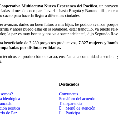
a Cooperativa Multiactuva Nueva Esperanza del Pacífico
, un proyect
adas al mes de coco para llevarlas hasta Bogotá y Barranquilla, en c
o cacao para hacerla llegar a diferentes ciudades.
der avanzar, darles un buen futuro a mis hijos, he podido avanzar porq
lla y ahora puedo estar en la legalidad, estar tranquilo, ya puedo rela
olor, la paz es muy bonita y nos va a sacar adelante”, dijo Segundo Ro
 ha beneficiado de 3.289 proyectos productivos,
7.327 mujeres y hombr
ompañadas por distintas entidades.
n técnicos en producción de cacao, enseñan a la comunidad a sembrar y
o.
Destacados
 somos?
Comuneras
a ideológica
Semáforo del acuerdo
bancada
Transparencia
ción política
Menú de atención
rdo de Paz
Participa