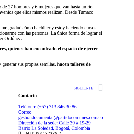
o de 27 hombres y 6 mujeres que van hasta un río
onvenios que ellos mismos realizan. Desde Tumaco
ue me gradué cómo bachiller y estoy haciendo cursos
cionarme con las personas. La única forma de lograr el
ver Ordóñez.
es, quienes han encontrado el espacio de ejercer
 generar sus propias semillas,
hacen talleres de
SIGUIENTE
Contacto
Teléfono: (+57) 313 846 30 86
Correo:
gestiondocumental@partidocomunes.com.co
Dirección de la sede: Calle 39 # 19-29
Barrio La Soledad, Bogotá, Colombia
NIT. 901137286-7