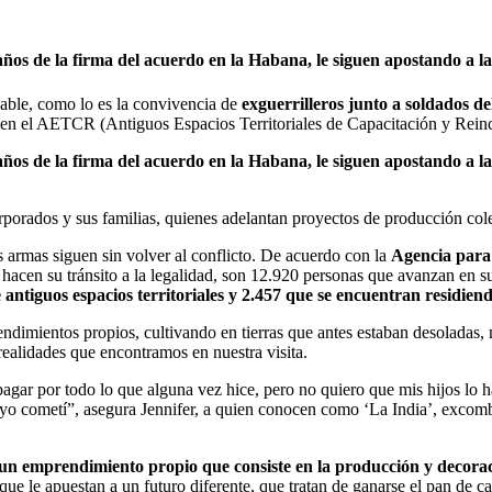
ños de la firma del acuerdo en la Habana, le siguen apostando a la 
able, como lo es la convivencia de
exguerrilleros junto a soldados d
ad en el AETCR (Antiguos Espacios Territoriales de Capacitación y Rein
ños de la firma del acuerdo en la Habana, le siguen apostando a la p
orporados y sus familias, quienes adelantan proyectos de producción cole
s armas siguen sin volver al conflicto. De acuerdo con la
Agencia para
acen su tránsito a la legalidad, son 12.920 personas que avanzan en su
e antiguos espacios territoriales y 2.457 que se encuentran residi
dimientos propios, cultivando en tierras que antes estaban desoladas,
 realidades que encontramos en nuestra visita.
ar por todo lo que alguna vez hice, pero no quiero que mis hijos lo ha
yo cometí”, asegura Jennifer, a quien conocen como ‘La India’, excomb
un emprendimiento propio que consiste en la producción y decorac
que le apuestan a un futuro diferente, que tratan de ganarse el pan d