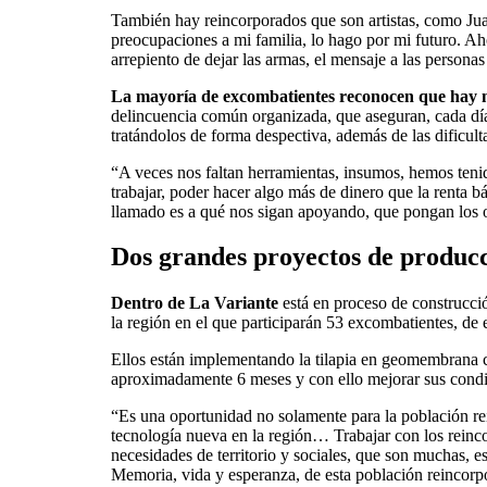
También hay reincorporados que son artistas, como Jua
preocupaciones a mi familia, lo hago por mi futuro. Ah
arrepiento de dejar las armas, el mensaje a las personas
La mayoría de excombatientes reconocen que hay m
delincuencia común organizada, que aseguran, cada día
tratándolos de forma despectiva, además de las dificul
“A veces nos faltan herramientas, insumos, hemos tenid
trabajar, poder hacer algo más de dinero que la renta 
llamado es a qué nos sigan apoyando, que pongan los 
Dos grandes proyectos de produc
Dentro de La Variante
está en proceso de construcci
la región en el que participarán 53 excombatientes, de
Ellos están implementando la tilapia en geomembrana c
aproximadamente 6 meses y con ello mejorar sus condi
“Es una oportunidad no solamente para la población re
tecnología nueva en la región… Trabajar con los reincor
necesidades de territorio y sociales, que son muchas, 
Memoria, vida y esperanza, de esta población reincorp