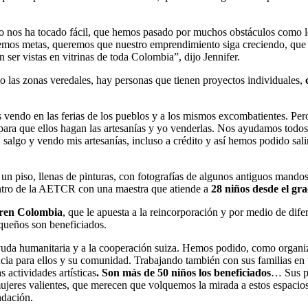
 no nos ha tocado fácil, que hemos pasado por muchos obstáculos como lo 
nemos metas, queremos que nuestro emprendimiento siga creciendo, que p
ser vistas en vitrinas de toda Colombia”, dijo Jennifer.
 las zonas veredales, hay personas que tienen proyectos individuales,
as vendo en las ferias de los pueblos y a los mismos excombatientes. Pe
el para que ellos hagan las artesanías y yo venderlas. Nos ayudamos todo
, salgo y vendo mis artesanías, incluso a crédito y así hemos podido sal
 un piso, llenas de pinturas, con fotografías de algunos antiguos mandos
entro de la AETCR con una maestra que atiende a
28 niños desde el gr
dren Colombia
, que le apuesta a la reincorporación y por medio de dife
pequeños son beneficiados.
ayuda humanitaria y a la cooperación suiza. Hemos podido, como organiza
ncia para ellos y su comunidad. Trabajando también con sus familias en t
s actividades artísticas
. Son más de 50 niños los beneficiados
… Sus pa
ujeres valientes, que merecen que volquemos la mirada a estos espaci
ndación.