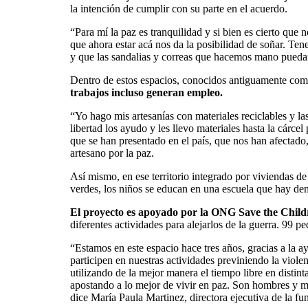
la intención de cumplir con su parte en el acuerdo.
“Para mí la paz es tranquilidad y si bien es cierto que
que ahora estar acá nos da la posibilidad de soñar. Te
y que las sandalias y correas que hacemos mano puedan 
Dentro de estos espacios, conocidos antiguamente como
trabajos incluso generan empleo.
“Yo hago mis artesanías con materiales reciclables y l
libertad los ayudo y les llevo materiales hasta la cárc
que se han presentado en el país, que nos han afectado
artesano por la paz.
Así mismo, en ese territorio integrado por viviendas de
verdes, los niños se educan en una escuela que hay d
El proyecto es apoyado por la ONG Save the Chil
diferentes actividades para alejarlos de la guerra. 99 
“Estamos en este espacio hace tres años, gracias a la 
participen en nuestras actividades previniendo la viole
utilizando de la mejor manera el tiempo libre en distinta
apostando a lo mejor de vivir en paz. Son hombres y m
dice María Paula Martinez, directora ejecutiva de la fu