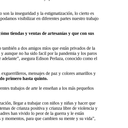
son la inseguridad y la estigmatización, lo cierto es
odamos visibilizar en diferentes partes nuestro trabajo
cómo tiendas y ventas de artesanías y que con sus
ro también a dos amigos míos que están privados de la
s y aunque no ha sido facil por la pandemia y los paros
ir adelante”, asegura Edison Perlaza, conocido como el
 exguerrilleros, mensajes de paz y colores amarillos y
ado primero hasta quinto.
rentes trabajos de arte le enseñan a los más pequeños
ción, llegar a trabajar con niños y niñas y hacer que
emas de crianza positiva y crianza libre de violencia y
dres han vivido lo peor de la guerra y le están
os y momentos, para que cambien su mente y su vida”,