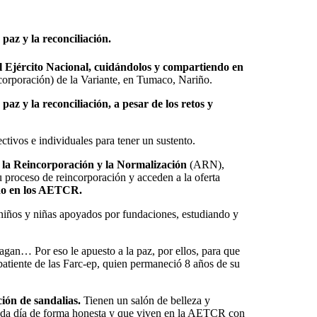
paz y la reconciliación.
el Ejército Nacional, cuidándolos y compartiendo en
corporación) de la Variante, en Tumaco, Nariño.
az y la reconciliación, a pesar de los retos y
ctivos e individuales para tener un sustento.
 la Reincorporación y la Normalización
(ARN),
 proceso de reincorporación y acceden a la oferta
endo en los AETCR.
 niños y niñas apoyados por fundaciones, estudiando y
gan… Por eso le apuesto a la paz, por ellos, para que
atiente de las Farc-ep, quien permaneció 8 años de su
ión de sandalias.
Tienen un salón de belleza y
e cada día de forma honesta y que viven en la AETCR con