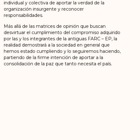
individual y colectiva de aportar la verdad de la
organización insurgente y reconocer
responsabilidades.
Más allá de las matrices de opinión que buscan
desvirtuar el cumplimiento del compromiso adquirido
por las y los integrantes de la antiguas FARC – EP, la
realidad demostrará a la sociedad en general que
hemos estado cumpliendo y lo seguiremos haciendo,
partiendo de la firme intención de aportar a la
consolidación de la paz que tanto necesita el país.
CONSEJO POLÍTICO NACIONAL
FUERZA ALTERNATIVA REVOLUCIONARIA DEL
COMÚN-FARC
Bogotá, DC, 18 de agosto 2020
ANTERIOR
SIGUIENTE