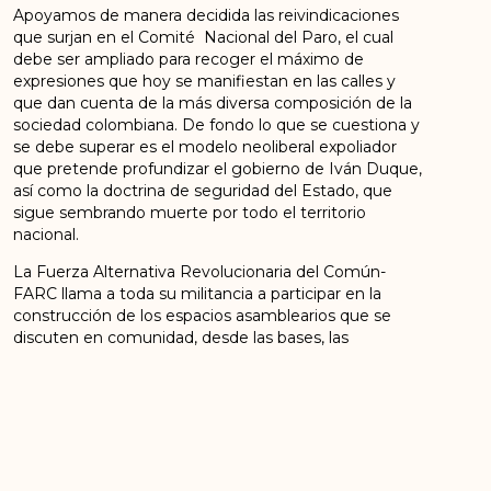
Apoyamos de manera decidida las reivindicaciones
que surjan en el Comité Nacional del Paro, el cual
debe ser ampliado para recoger el máximo de
expresiones que hoy se manifiestan en las calles y
que dan cuenta de la más diversa composición de la
sociedad colombiana. De fondo lo que se cuestiona y
se debe superar es el modelo neoliberal expoliador
que pretende profundizar el gobierno de Iván Duque,
así como la doctrina de seguridad del Estado, que
sigue sembrando muerte por todo el territorio
nacional.
La Fuerza Alternativa Revolucionaria del Común-
FARC llama a toda su militancia a participar en la
construcción de los espacios asamblearios que se
discuten en comunidad, desde las bases, las
problemáticas que atañen a cada colombiano y
colombiana desde sus particularidades, sector, o
territorio, y de este modo impulsar una agenda que
se convierta en programa de lucha de las mayorías
del pueblo de Colombia. El conjunto del partido está
dispuesto para esa tarea.