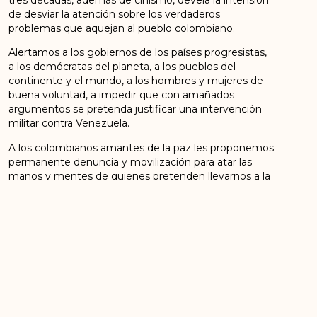
de desviar la atención sobre los verdaderos
problemas que aquejan al pueblo colombiano.
Alertamos a los gobiernos de los países progresistas,
a los demócratas del planeta, a los pueblos del
continente y el mundo, a los hombres y mujeres de
buena voluntad, a impedir que con amañados
argumentos se pretenda justificar una intervención
militar contra Venezuela.
A los colombianos amantes de la paz les proponemos
permanente denuncia y movilización para atar las
manos y mentes de quienes pretenden llevarnos a la
confrontación fratricida contra un pueblo hermano.
¡Qué desde las movilizaciones y el Paro Nacional se
escuchen las voces de repudio; que suene el
cacerolazo contra la reunión del TIAR!
¡Para la guerra nada, para la paz y la vida; hasta la vida
misma!
Consejo Político Nacional
Fuerza Alternativa Revolucionaria del Común-