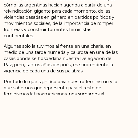
cómo las argentinas hacían agenda a partir de una
reivindicación gigante para cada momento, de las
violencias basadas en género en partidos políticos y
movimientos sociales, de la importancia de romper
fronteras y construir torrentes feministas
continentales.
Algunas solo la tuvimos al frente en una charla, en
medio de una tarde húmeda y calurosa en una de las
casas donde se hospedaba nuestra Delegación de
Paz; pero, tantos años después, es sorprendente la
vigencia de cada una de sus palabras.
Por todo lo que significó para nuestro feminismo y lo
que sabemos que representa para el resto de
feminismos latinoamericanos, nos sumamos al
abrazo de despedida colectiva de Nalu, la compañera,
con la certeza de que sus aportes nos seguirán
acompañando.
Reafirmamos que en el feminismo encontramos una
trinchera de la que no nos vamos. Eso se lo debemos,
en parte, a la querida Nalu.