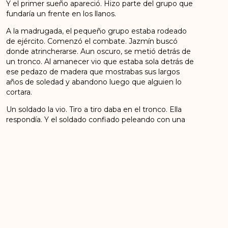
Y el primer sueño apareció. Hizo parte del grupo que
fundaría un frente en los llanos.
A la madrugada, el pequeño grupo estaba rodeado
de ejército. Comenzó el combate. Jazmín buscó
donde atrincherarse. Aun oscuro, se metió detrás de
un tronco. Al amanecer vio que estaba sola detrás de
ese pedazo de madera que mostrabas sus largos
años de soledad y abandono luego que alguien lo
cortara.
Un soldado la vio. Tiro a tiro daba en el tronco. Ella
respondía. Y el soldado confiado peleando con una
mujer dejo ver parte de su cuerpo y ahí jazmín le dio
un tiro. Otro soldado cubrió el lugar y Jazmín lo hirió.
Un tercer, un cuarto. El teniente no lo podía creer. Dio
la orden para que rodearan a aquella mujer que dejó 4
soldados fuera de combate. El volumen de fuego
acabó con la trinchera.
¡Entréguese! le gritó el teniente, ¡aquí no se rinde
nadie! Le contestó.
Jazmín disparo hasta su última bala. Murió sin