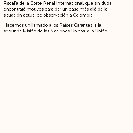
Fiscalía de la Corte Penal Internacional, que sin duda
encontrará motivos para dar un paso más allá de la
situación actual de observación a Colombia.
Hacemos un llamado a los Países Garantes, a la
segunda Misión de las Naciones Unidas, a la Unión
Europea, a los ex presidentes Pepe Mujica y Felipe
González, a la Corte Penal Internacional, a las
organizaciones de derechos humanos, y a la sociedad
en general, a tomar nota de los riesgos que entraña la
idea de seguir alterando un tratado de paz que puso
fin a un conflicto de más de medio siglo; que tiene
carácter de Acuerdo Especial a la luz del Derecho
Internacional Humanitario, cuyo texto fue
incorporado en una resolución del Consejo de
Seguridad de las Naciones Unidas, en virtud de una
declaración unilateral del Estado colombiano, y que
hace parte de la Constitución por vía del bloque de
constitucionalidad, en todo lo relacionado con los
derechos humanos, según sentencia de la Corte
Constitucional; que además, se ha ganado el
reconocimiento mundial, como ejemplo de solución
civilizada de los conflictos.