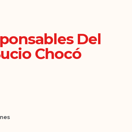
sponsables Del
Sucio Chocó
unes