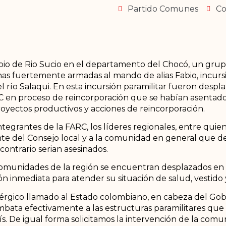
Partido Comunes
Co
ipio de Rio Sucio en el departamento del Chocó, un grup
s fuertemente armadas al mando de alias Fabio, incursi
l río Salaqui. En esta incursión paramilitar fueron desp
RC en proceso de reincorporación que se habían asentado 
royectos productivos y acciones de reincorporación.
integrantes de la FARC, los líderes regionales, entre qui
del Consejo local y a la comunidad en general que d
 contrario serian asesinados.
omunidades de la región se encuentran desplazados en 
 inmediata para atender su situación de salud, vestido 
rgico llamado al Estado colombiano, en cabeza del Gob
ata efectivamente a las estructuras paramilitares que 
. De igual forma solicitamos la intervención de la comun