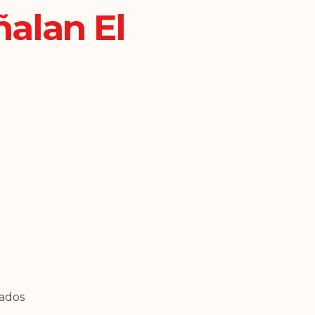
alan El
ados