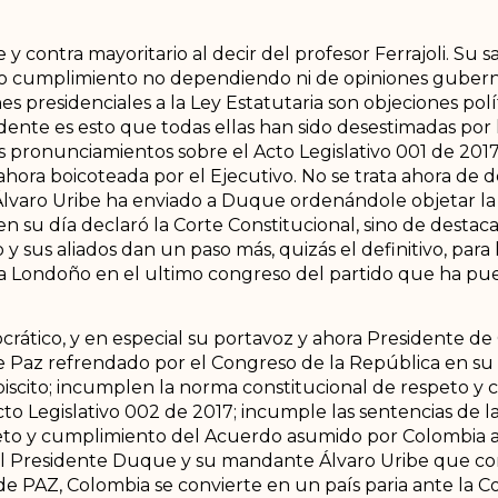
 y contra mayoritario al decir del profesor Ferrajoli. Su
io cumplimiento no dependiendo ni de opiniones guber
ones presidenciales a la Ley Estatutaria son objeciones po
dente es esto que todas ellas han sido desestimadas por 
s pronunciamientos sobre el Acto Legislativo 001 de 2017
 ahora boicoteada por el Ejecutivo. No se trata ahora de 
varo Uribe ha enviado a Duque ordenándole objetar la L
en su día declaró la Corte Constitucional, sino de destac
 sus aliados dan un paso más, quizás el definitivo, para h
 Londoño en el ultimo congreso del partido que ha pu
crático, y en especial su portavoz y ahora Presidente de
Paz refrendado por el Congreso de la República en su 
biscito; incumplen la norma constitucional de respeto y
 Legislativo 002 de 2017; incumple las sentencias de la
peto y cumplimiento del Acuerdo asumido por Colombia
el Presidente Duque y su mandante Álvaro Uribe que co
e PAZ, Colombia se convierte en un país paria ante la