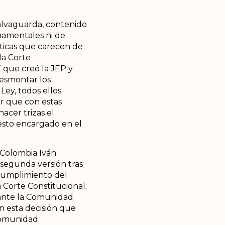
 salvaguarda, contenido
namentales ni de
líticas que carecen de
la Corte
 que creó la JEP y
desmontar los
ey, todos ellos
ar que con estas
acer trizas el
esto encargado en el
 Colombia Iván
segunda versión tras
 cumplimiento del
 Corte Constitucional;
 ante la Comunidad
n esta decisión que
 Comunidad