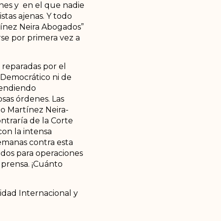
ones y en el que nadie
stas ajenas. Y todo
rtínez Neira Abogados”
se por primera vez a
 reparadas por el
 Democrático ni de
fendiendo
sas órdenes. Las
io Martínez Neira-
ntraría de la Corte
con la intensa
semanas contra esta
ondos para operaciones
 prensa. ¡Cuánto
nidad Internacional y
 el Acuerdo de Paz,
e han utilizado la