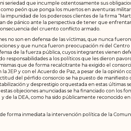
ra ni seriedad que incumple ostentosamente sus obligaci
lo como peón que ponga los muertos en aventuras militari
y la impunidad de los poderosos clientes de la firma “Ma
lan de pánico ante la perspectiva de tener que enfrentar
consecuencia del cruento conflicto armado.
es no son en defensa de las víctimas, que nunca fueron
ciones y que nunca fueron preocupación ni del Centro
ensa de la fuerza pública, cuyos integrantes vienen de
 responsabilidades a los políticos que les dieron pavoro
 mismas que de forma recalcitrante ha exigido el consorc
la JEP y con el Acuerdo de Paz, a pesar de la opinión co
actitud del pérfido consorcio se ha puesto de manifiesto 
bilización y desprestigio orquestada en estas últimas 
e estas objeciones anunciadas se ha financiado con los f
al y de la DEA, como ha sido públicamente reconocido en
rá de forma inmediata la intervención política de la Comu
Naciones Unidas conforme a los mecanismos previstos en
 con tantos esfuerzos sea destrozada por quienes siempr