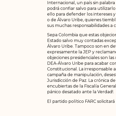
Internacional, un país sin palab
podrá confiar salvo para utilizar
ello para defender los intereses 
o de Álvaro Uribe, quienes tiemb
sus muchas responsabilidades a 
Sepa Colombia que estas objecion
Estado salvo muy contadas excep
Álvaro Uribe. Tampoco son en def
expresamente la JEP y reclamando
objeciones presidenciales son las
DEA-Álvaro Uribe para acabar con 
Constitucional. La irresponsable 
campaña de manipulación, desesta
Jurisdicción de Paz. La crónica d
encubiertas de la Fiscalía Gener
pánico desatado ante la Verdad!.
El partido político FARC solicita
del Consejo de Seguridad de las 
para evitar que la paz construida