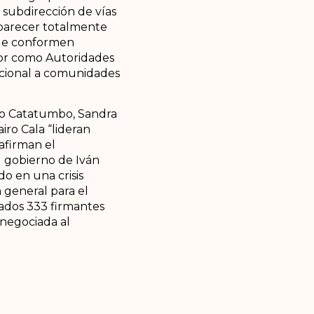
 subdirección de vías
aparecer totalmente
que conformen
rior como Autoridades
tucional a comunidades
blo Catatumbo, Sandra
ro Cala “lideran
afirman el
l gobierno de Iván
o en una crisis
 general para el
nados 333 firmantes
 negociada al