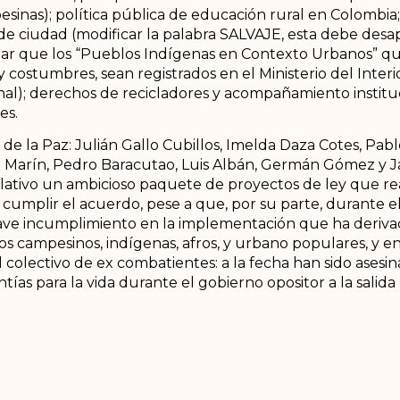
nas); política pública de educación rural en Colombia;
o de ciudad (modificar la palabra SALVAJE, esta debe des
gar que los “Pueblos Indígenas en Contexto Urbanos” 
y costumbres, sean registrados en el Ministerio del Inte
ional); derechos de recicladores y acompañamiento insti
es.
 de la Paz: Julián Gallo Cubillos, Imelda Daza Cotes, Pa
Marín, Pedro Baracutao, Luis Albán, Germán Gómez y Jai
lativo un ambicioso paquete de proyectos de ley que re
cumplir el acuerdo, pese a que, por su parte, durante e
ave incumplimiento en la implementación que ha derivad
s campesinos, indígenas, afros, y urbano populares, y en
 colectivo de ex combatientes: a la fecha han sido asesi
ías para la vida durante el gobierno opositor a la salida