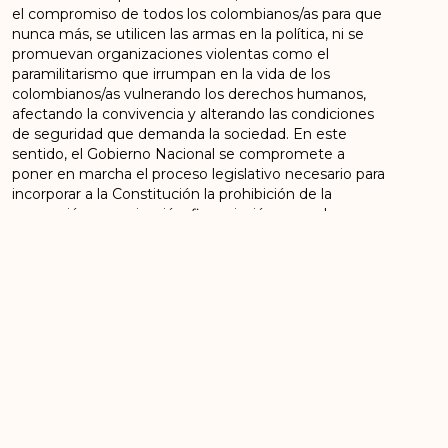
el compromiso de todos los colombianos/as para que
nunca más, se utilicen las armas en la política, ni se
promuevan organizaciones violentas como el
paramilitarismo que irrumpan en la vida de los
colombianos/as vulnerando los derechos humanos,
afectando la convivencia y alterando las condiciones
de seguridad que demanda la sociedad. En este
sentido, el Gobierno Nacional se compromete a
poner en marcha el proceso legislativo necesario para
incorporar a la Constitución la prohibición de la
promoción, organización, financiación o empleo
oficial y/o privado de estructuras o practicas
paramilitares y a desarrollar las normas necesarias
para su aplicación, que incluirán una política de
persecución penal, sanciones administrativas y
disciplinarias. Además, se contemplarán medidas de
sometimiento a la justicia. Este pacto buscará la
reconciliación nacional y la convivencia pacífica entre
colombianos/as”.
Bogotá, septiembre 5 de 2017