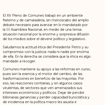
El
XV
Pleno
de
Comunes
trabajó
en
un
ambiente
fraterno
y
de
camaradería,
sin
menoscabo
del
amplio
debate
necesario
para
avanzar
en
lo
mandatado
por
la
III
Asamblea
Nacional,
en
medio
de
una
tensa
situación
nacional
por
la
enorme
y
sorpresiva
difusión
de
los medios sobre el devenir político y legislativo.
Saludamos
la
actitud
ética
del
Presidente
Petro
y
su
compromiso
con
la
justicia:
nada
ni
nadie
por
encima
de
ella.
En
la
derecha
se
considera
que
la
ética
es
algo
mandado
a
recoger.
Comunes
mantiene
su
apoyo
a
las
reformas
en
curso,
pues
son
la
esencia
y
el
motor
del
cambio,
de
las
trasformaciones
en
beneficio
de
las
mayorías.
Por
eso,
las
reacciones
contrarias,
y
en
algunos
casos
virulentas,
de
sectores
que
ven
amenazados
sus
intereses
económicos
y
políticos.
Dejar
de
percibir
billonarias
ganancias
y
perder
capacidad
burocrática
y
de
incidencia
en
la
política
macro
les
asusta
e