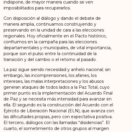
indispone,
de
mayor
manera
cuando se ven
imposibilitados para recuperarlos.
Con
disposición
al
diálogo
y
dando
el
debate
de
manera
amplia,
continuamos
construyendo
y
preservando
en
la
unidad
de
cara
a
las
elecciones
regionales.
Hoy
oficialmente
en
el
Pacto
histórico,
confluimos
en
la
campaña
para
las
elecciones
departamentales
y
municipales,
de
vital
importancia,
porque
son
el
pulso
entre
la
continuidad de la
transición y del cambio o el retorno al pasado.
La
paz
sigue
siendo
necesidad
y
anhelo
nacional;
sin
embargo,
las
incomprensiones,
los
afanes,
los
intereses,
las
malas
interpretaciones
y
los
abusos
generan
ataques
de
todos
lados
a
la
Paz
Total,
cuyo
primer
punto
es
la
implementación
del
Acuerdo
Final
de
Paz
y
se
necesita
más
intensidad
para
avanzar
en
ella.
El
segundo
es
la
construcción
del
Acuerdo
con
el
Ejército
de
Liberación
Nacional
(ELN),
que
avanza
con
las
dificultades
propias,
pero
con
expectativa
positiva.
El
tercero,
diálogos
con
las
llamadas
“disidencias”.
El
cuarto,
el
sometimiento de otros grupos al margen