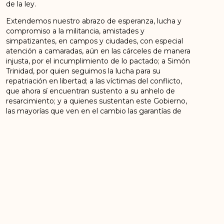
de la ley.
Extendemos
nuestro
abrazo
de
esperanza,
lucha
y
compromiso
a
la
militancia,
amistades
y
simpatizantes,
en
campos
y
ciudades,
con
especial
atención
a
camaradas,
aún
en
las
cárceles
de
manera
injusta,
por
el
incumplimiento
de
lo
pactado;
a
Simón
Trinidad,
por
quien
seguimos
la
lucha
para
su
repatriación
en
libertad;
a
las
víctimas
del
conflicto,
que
ahora
sí
encuentran
sustento
a
su
anhelo
de
resarcimiento;
y
a
quienes
sustentan
este
Gobierno,
las
mayorías
que
ven
en
el
cambio
las
garantías
de
sus
derechos
fundamentales.
Nuestro
compromiso
y
total
disposición
con
la
construcción
de
la
paz
y
el
cambio
tan
deseado
por
el
pueblo
colombiano.
Insistimos
en
los
espacios
de
unidad
y
fortalecimiento
que permitan impulsar y
avanzar en este objetivo.
Dirección Nacional de Comunes
Marzo 5 de 2023.