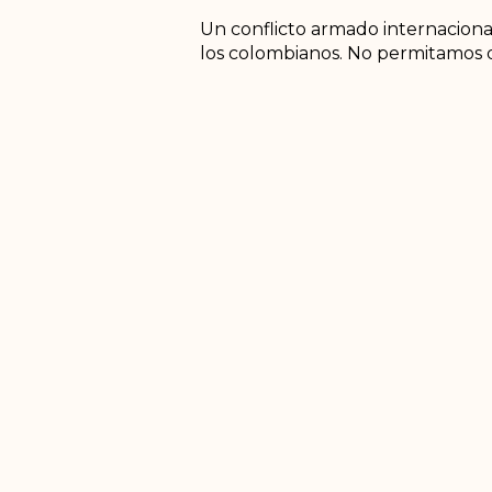
Un conflicto armado internacional
los colombianos. No permitamos 
Consejo Político Nacional
Fuerza Alternativa revolucion
Bogotá D.C. marzo 26 de 2020
ANTERIOR
SIGUIENTE