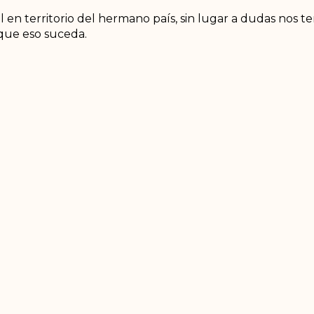
 en territorio del hermano país, sin lugar a dudas nos te
que eso suceda.
aria del Común, FARC