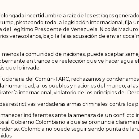
longada incertidumbre a raíz de los estragos generados
ump, pisoteando toda la legislación internacional, fija 
ra del legítimo Presidente de Venezuela, Nicolás Maduro
rios venezolanos, bajo la falsa acusación de enviar cocaín
menos la comunidad de naciones, puede aceptar semeja
obernante en trance de reelección que ve hacer agua el
is que lo invade.
olucionaria del Común-FARC, rechazamos y condenamos 
e la humanidad, a los pueblos y naciones del mundo, a la
ratería internacional, violatorio de los principios del Der
s restrictivas, verdaderas armas criminales, contra los 
anecer indiferentes ante la amenaza de un conflicto i
mos al Gobierno Colombiano a que se pronuncie claramen
idense. Colombia no puede seguir siendo punta de lanza
nidos.