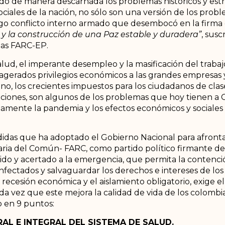
o de manera descarnada los problemas históricos y estru
ociales de la nación, no sólo son una versión de los prob
rgo conflicto interno armado que desembocó en la firma
o y la construcción de una Paz estable y duradera”
, susc
 las FARC-EP.
salud, el imperante desempleo y la masificación del trabajo
exagerados privilegios económicos a las grandes empresas y
, los crecientes impuestos para los ciudadanos de clas
izaciones, son algunos de los problemas que hoy tienen a 
riamente la pandemia y los efectos económicos y sociales
didas que ha adoptado el Gobierno Nacional para afrontar l
aria del Común- FARC, como partido político firmante d
ido y acertado a la emergencia, que permita la contenció
 infectados y salvaguardar los derechos e intereses de lo
ecesión económica y el aislamiento obligatorio, exige 
a vez que este mejora la calidad de vida de los colombi
o en 9 puntos:
AL E INTEGRAL DEL SISTEMA DE SALUD.