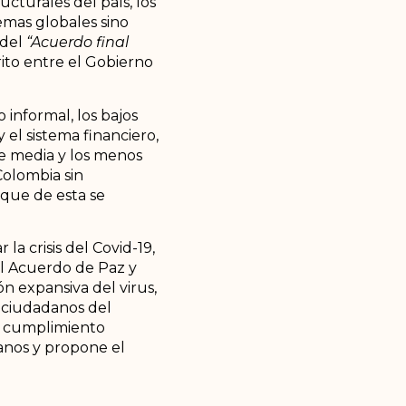
cturales del país, los
lemas globales sino
 del
“Acuerdo final
rito entre el Gobierno
 informal, los bajos
 el sistema financiero,
e media y los menos
Colombia sin
 que de esta se
a crisis del Covid-19,
el Acuerdo de Paz y
n expansiva del virus,
s ciudadanos del
el cumplimiento
anos y propone el