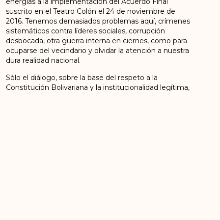
energías a la implementación del Acuerdo Final
suscrito en el Teatro Colón el 24 de noviembre de
2016. Tenemos demasiados problemas aquí, crímenes
sistemáticos contra líderes sociales, corrupción
desbocada, otra guerra interna en ciernes, como para
ocuparse del vecindario y olvidar la atención a nuestra
dura realidad nacional.
Sólo el diálogo, sobre la base del respeto a la
Constitución Bolivariana y la institucionalidad legítima,
puede detener la amenaza de una guerra irracional
en Venezuela, que aunque no lo parezca, terminará
afectando a nuestro país mucho más de lo calculado
por los irresponsables que promueven. Que a nadie
se le ocurra pensar que será un asunto de una
semana.
Es conocida la inmensa voluntad del gobierno
presidido por Nicolás Maduro Moros, de aclimatar
junto con el pueblo, unas condiciones de vida
cimentadas en un ambiente de paz, para dirimir las
divergencias internas haciendo uso del diálogo franco
y constructivo. Difícil encontrar otro país en donde el