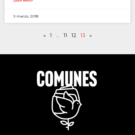
LEER MÁS»
9 marzo, 2018
«
1
…
11
12
13
»